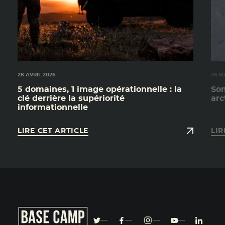
28 AVRIL 2026
26 M
5 domaines, 1 image opérationnelle : la
Som
clé derrière la supériorité
arc
informationnelle
LIRE CET ARTICLE
LIR