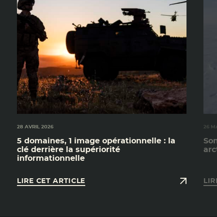
28 AVRIL 2026
26 M
5 domaines, 1 image opérationnelle : la
Som
clé derrière la supériorité
arc
informationnelle
LIRE CET ARTICLE
LIR