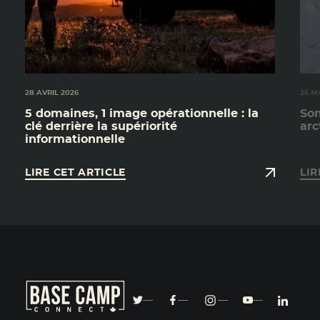
28 AVRIL 2026
26 M
5 domaines, 1 image opérationnelle : la
Som
clé derrière la supériorité
arc
informationnelle
LIRE CET ARTICLE
LIR